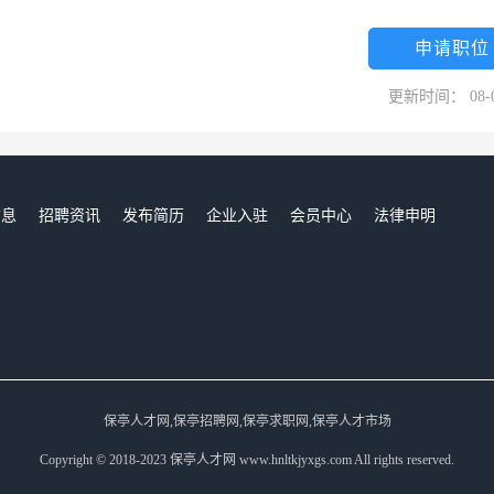
申请职位
更新时间： 08-
信息
招聘资讯
发布简历
企业入驻
会员中心
法律申明
们
保亭人才网,保亭招聘网,保亭求职网,保亭人才市场
Copyright © 2018-2023 保亭人才网 www.hnltkjyxgs.com All rights reserved.