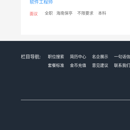
软件工程师
/
全职
/
海南保亭
/
不限要求
/
本科
面议
栏目导航:
职位搜索
简历中心
名企展示
一句话
套餐标准
金币充值
意见建议
联系我